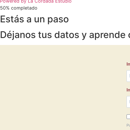
Powered by La Cordada Estudio
50% completado
Estás a un paso
Déjanos tus datos y aprende 
I
I
Pu