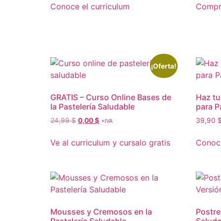
Conoce el curriculum
Compra
¡Oferta!
GRATIS – Curso Online Bases de
Haz tu
la Pastelería Saludable
para P
El
El
24,99
$
0,00
$
39,90
+IVA
precio
precio
original
actual
Ve al curriculum y cursalo gratis
Conoce
era:
es:
24,99 $.
0,00 $.
Mousses y Cremosos en la
Postre