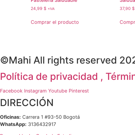
Pastelería Saludable
Saluda
24,99
$
37,90
$
+IVA
Comprar el producto
Compra
©Mahi All rights reserved 20
Política de privacidad , Tér
Facebook
Instagram
Youtube
Pinterest
DIRECCIÓN
Oficinas:
Carrera 1 #93-50 Bogotá
WhatsApp:
3136432917