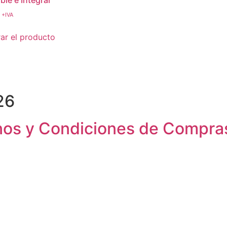
ble e Integral
+IVA
r el producto
26
minos y Condiciones de Compra