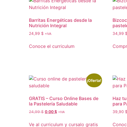
Barritas Energéticas desde la
Bizcoc
Nutrición Integral
pastel
24,99
$
34,99
+IVA
Conoce el curriculum
Compra
¡Oferta!
GRATIS – Curso Online Bases de
Haz tu
la Pastelería Saludable
para P
24,99
$
0,00
$
39,90
+IVA
Ve al curriculum y cursalo gratis
Conoce