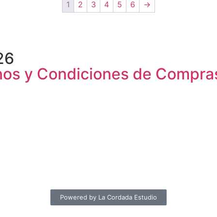
1
2
3
4
5
6
→
26
minos y Condiciones de Compra
Powered by La Cordada Estudio