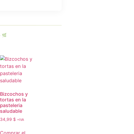
🌿
L
Bizcochos y
tortas en la
pasteleria
saludable
34,99
$
+IVA
Comprar el