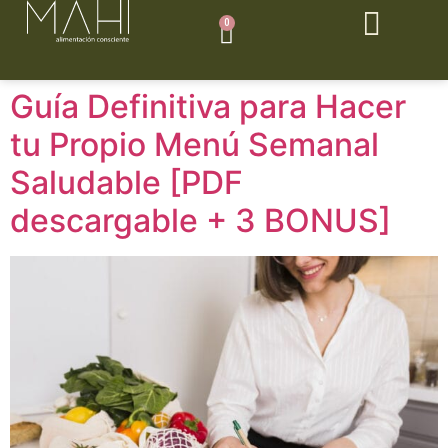
0
Guía Definitiva para Hacer
tu Propio Menú Semanal
Saludable [PDF
descargable + 3 BONUS]